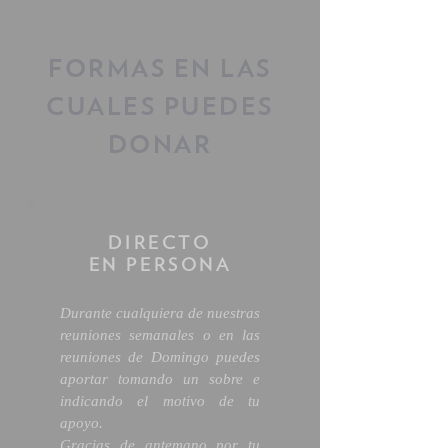
FORMAS EN LAS
CUALES PUEDES
DONAR
DIRECTO
EN PERSONA
Durante cualquiera de nuestras
reuniones semanales o en las
reuniones de Domingo puedes
aportar tomando un sobre e
indicando el motivo de tu
apoyo.
Gracias de antemano por tu