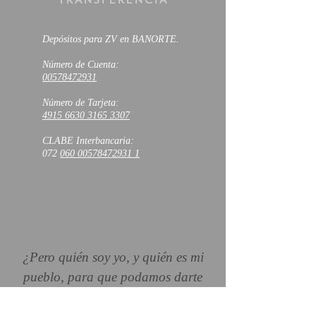
Depósitos para ZV en BANORTE.
Número de Cuenta:
00578472931
Número de Tarjeta:
4915 6630 3165 3307
CLABE Interbancaria:
072
060 00578472931 1
¿Pero quién soy yo, y quién es mi
pueblo, para que podamos darte
algo a Ti? ¡Todo lo que tenemos