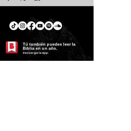
Tú
también puedes leer la
Biblia en un año.
Descarga la
App.
CONTACTO
C. Encino 170 - L03
Colonia Torreón Jardín
C.P. 27210
Torreón, Coah. MX
contacto@zonavertical.com.mx
HORARIOS
ZV EXPERIENCIA
Domingos
10:30 am - ZV Café y Conexión
11.00 am - ZV Experiencia
11:30 am - ZV Online