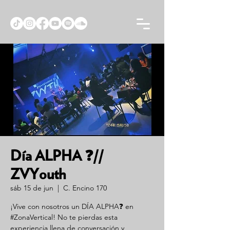
Día ALPHA ❓//
ZVYouth
sáb 15 de jun
  |  
C. Encino 170
¡Vive con nosotros un DÍA ALPHA❓ en
#ZonaVertical! No te pierdas esta
experiencia llena de conversación y