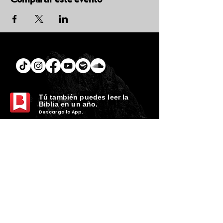
Tú
también puedes leer la
Biblia en un año.
Descarga la
App.
CONTACTO
C. Encino 170 - L03
Colonia Torreón Jardín
C.P. 27210
Torreón, Coah. MX
contacto@zonavertical.com.mx
HORARIOS
ZV EXPERIENCIA
Domingos