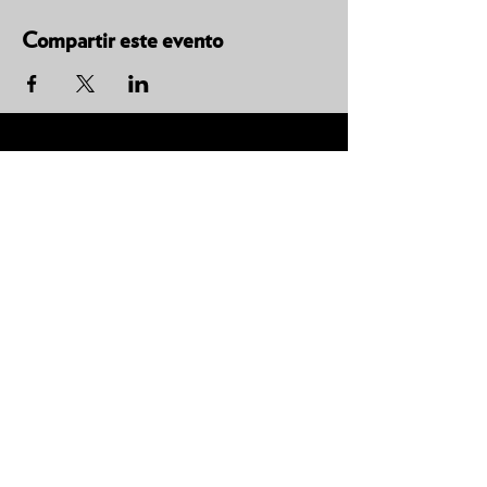
Compartir este evento
Tú
también puedes leer la
Biblia en un año.
Descarga la
App.
CONTACTO
C. Encino 170 - L03
Colonia Torreón Jardín
C.P. 27210
Torreón, Coah. MX
contacto@zonavertical.com.mx
HORARIOS