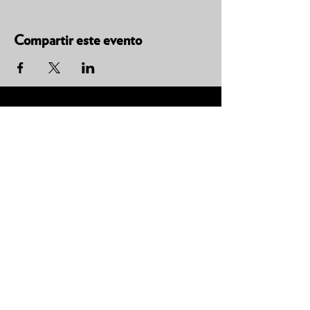
Compartir este evento
Tú
también puedes leer la
Biblia en un año.
Descarga la
App.
CONTACTO
C. Encino 170 - L03
Colonia Torreón Jardín
C.P. 27210
Torreón, Coah. MX
contacto@zonavertical.com.mx