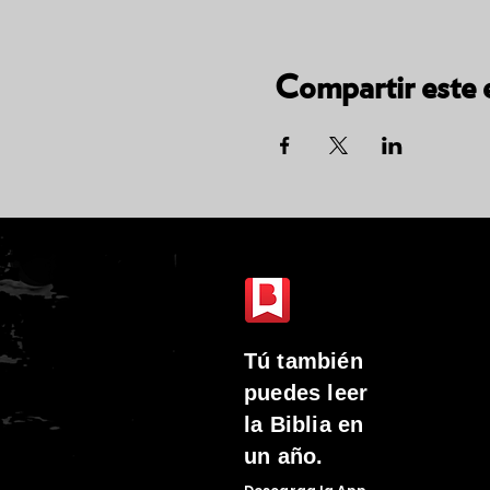
Compartir este 
Tú
también
puedes leer
la Biblia en
un año.