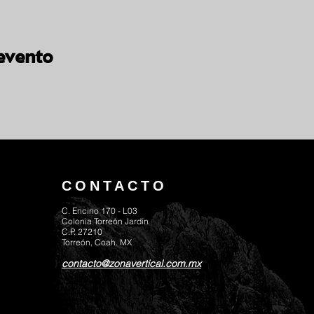
evento
CONTACTO
C. Encino 170 - L03
Colonia Torreón Jardín
C.P. 27210
Torreón, Coah. MX
contacto@zonavertical.com.mx