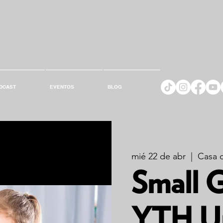
DCAST
EVENTOS
BLOG
mié 22 de abr
  |  
Casa d
Small G
YTH Un