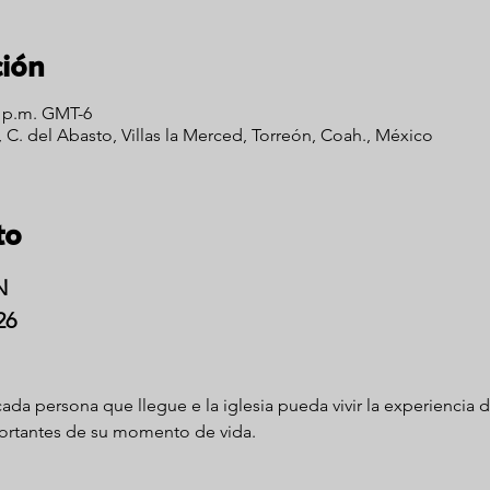
ción
0 p.m. GMT-6
 C. del Abasto, Villas la Merced, Torreón, Coah., México
to
N
26
da persona que llegue e la iglesia pueda vivir la experiencia d
portantes de su momento de vida.