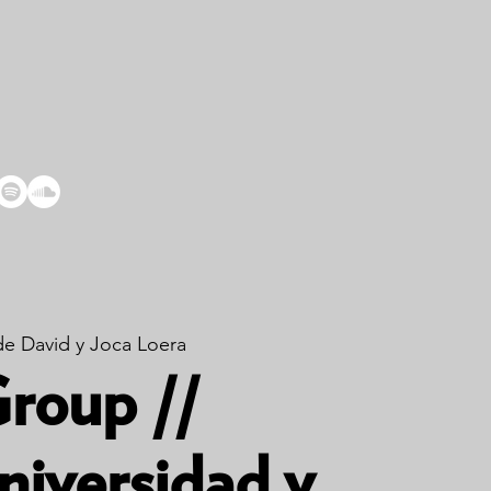
e David y Joca Loera
roup //
iversidad y