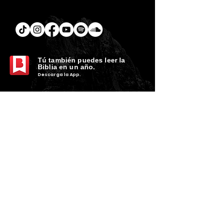
Tú
también puedes leer la
Biblia en un año.
Descarga la
App.
CONTACTO
C. Encino 170 - L03
Colonia Torreón Jardín
C.P. 27210
Torreón, Coah. MX
contacto@zonavertical.com.mx
HORARIOS
ZV EXPERIENCIA
Domingos
10:30 am - ZV Café y Conexión
11.00 am - ZV Experiencia
11:30 am - ZV Online
ZV SMALL GROUPS //
Miércoles y Jueves