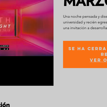
MARZ
Una noche pensada y dise
universidad y recién egre
una invitación a desarrol
Se ha cerra
r
Ver 
ción