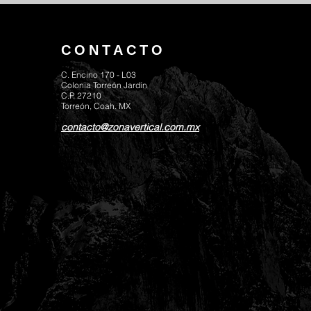
CONTACTO
C. Encino 170 - L03
Colonia Torreón Jardín
C.P. 27210
Torreón, Coah. MX
contacto@zonavertical.com.mx