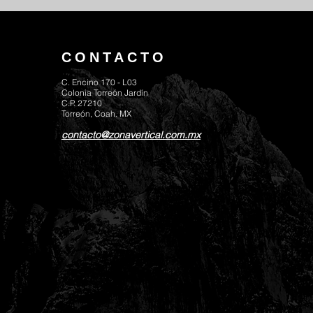
CONTACTO
C. Encino 170 - L03
Colonia Torreón Jardín
C.P. 27210
Torreón, Coah. MX
contacto@zonavertical.com.mx