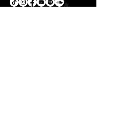
Tú
también puedes leer la
Biblia en un año.
Descarga la
App.
CONTACTO
C. Encino 170 - L03
Colonia Torreón Jardín
C.P. 27210
Torreón, Coah. MX
contacto@zonavertical.com.mx
HORARIOS
ZV EXPERIENCIA
Domingos
10:30 am - ZV Café y Conexión
11.00 am - ZV Experiencia
11:30 am - ZV Online
ZV SMALL GROUPS //
Miércoles y Jueves
08.00 pm
- ZV Nights