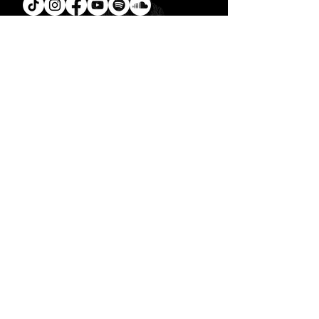
Tú
también puedes leer la
Biblia en un año.
Descarga la
App.
CONTACTO
C. Encino 170 - L03
Colonia Torreón Jardín
C.P. 27210
Torreón, Coah. MX
contacto@zonavertical.com.mx
HORARIOS
ZV EXPERIENCIA
Domingos
10:30 am - ZV Café y Conexión
11.00 am - ZV Experiencia
11:30 am - ZV Online
ZV SMALL GROUPS //
Miércoles y Jueves
08.00 pm
- ZV Nights