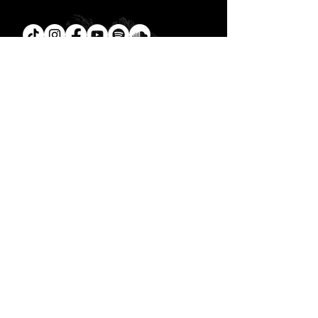
Tú
también puedes leer la
Biblia en un año.
Descarga la
App.
CONTACTO
C. Encino 170 - L03
Colonia Torreón Jardín
C.P. 27210
Torreón, Coah. MX
contacto@zonavertical.com.mx
HORARIOS
ZV EXPERIENCIA
Domingos
10:30 am - ZV Café y Conexión
11.00 am - ZV Experiencia
11:30 am - ZV Online
ZV SMALL GROUPS //
Miércoles y Jueves
08.00 pm
- ZV Nights