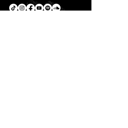
Tú
también puedes leer la
Biblia en un año.
Descarga la
App.
CONTACTO
C. Encino 170 - L03
Colonia Torreón Jardín
C.P. 27210
Torreón, Coah. MX
contacto@zonavertical.com.mx
HORARIOS
ZV EXPERIENCIA
Domingos
10:30 am - ZV Café y Conexión
11.00 am - ZV Experiencia
11:30 am - ZV Online
ZV SMALL GROUPS //
Miércoles y Jueves
08.00 pm
- ZV Nights