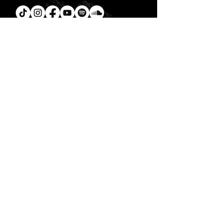
Tú
también puedes leer la
Biblia en un año.
Descarga la
App.
CONTACTO
C. Encino 170 - L03
Colonia Torreón Jardín
C.P. 27210
Torreón, Coah. MX
contacto@zonavertical.com.mx
HORARIOS
ZV EXPERIENCIA
Domingos
10:30 am - ZV Café y Conexión
11.00 am - ZV Experiencia
11:30 am - ZV Online
ZV SMALL GROUPS //
Miércoles y Jueves
08.00 pm
- ZV Nights