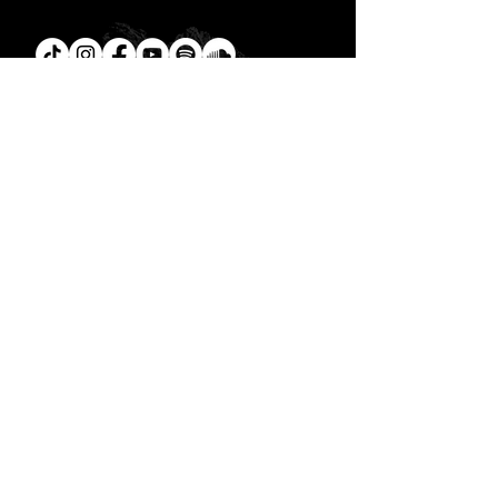
Tú
también puedes leer la
Biblia en un año.
Descarga la
App.
CONTACTO
C. Encino 170 - L03
Colonia Torreón Jardín
C.P. 27210
Torreón, Coah. MX
contacto@zonavertical.com.mx
HORARIOS
ZV EXPERIENCIA
Domingos
10:30 am - ZV Café y Conexión
11.00 am - ZV Experiencia
11:30 am - ZV Online
ZV SMALL GROUPS //
Miércoles y Jueves
08.00 pm
- ZV Nights