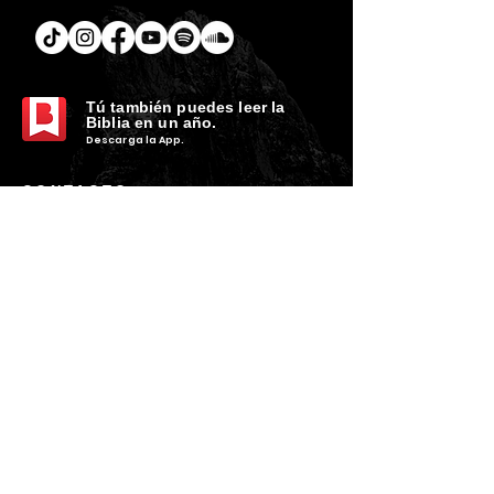
Tú
también puedes leer la
Biblia en un año.
Descarga la
App.
CONTACTO
C. Encino 170 - L03
Colonia Torreón Jardín
C.P. 27210
Torreón, Coah. MX
contacto@zonavertical.com.mx
HORARIOS
ZV EXPERIENCIA
Domingos
10:30 am - ZV Café y Conexión
11.00 am - ZV Experiencia
11:30 am - ZV Online
ZV SMALL GROUPS //
Miércoles y Jueves
08.00 pm
- ZV Nights