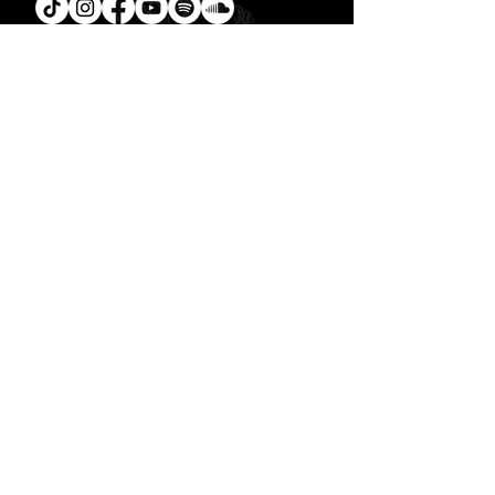
Tú
también puedes leer la
Biblia en un año.
Descarga la
App.
CONTACTO
C. Encino 170 - L03
Colonia Torreón Jardín
C.P. 27210
Torreón, Coah. MX
contacto@zonavertical.com.mx
HORARIOS
ZV EXPERIENCIA
Domingos
10:30 am - ZV Café y Conexión
11.00 am - ZV Experiencia
11:30 am - ZV Online
ZV SMALL GROUPS //
Miércoles y Jueves
08.00 pm
- ZV Nights