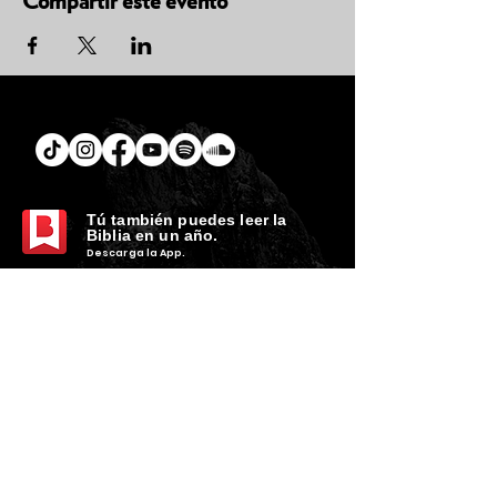
Compartir este evento
Tú
también puedes leer la
Biblia en un año.
Descarga la
App.
CONTACTO
C. Encino 170 - L03
Colonia Torreón Jardín
C.P. 27210
Torreón, Coah. MX
contacto@zonavertical.com.mx
HORARIOS
ZV EXPERIENCIA
Domingos