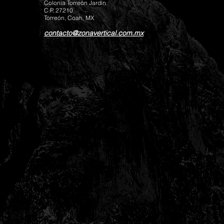
Colonia Torreón Jardín
C.P. 27210
Torreón, Coah. MX
contacto@zonavertical.com.mx