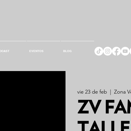
DCAST
EVENTOS
BLOG
vie 23 de feb
  |  
Zona Ve
ZV FAM
TALLE