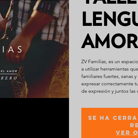
LENGU
AMOR
ZV Familias, es un espac
a utilizar herramientas qu
familiares fuertes, sanas 
expresar correctamente tu
de expresión y juntos las
Se ha cerra
r
Ver 