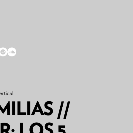
rtical
ILIAS //
R: LOS 5