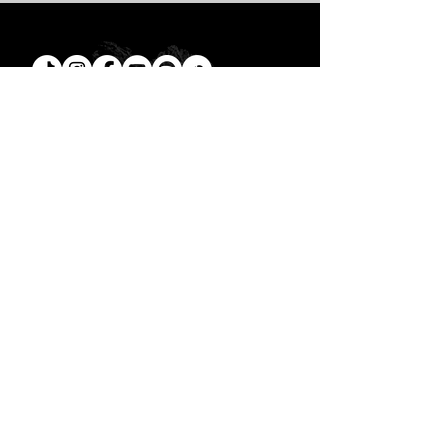
Tú
también puedes leer la
Biblia en un año.
Descarga la
App.
CONTACTO
C. Encino 170 - L03
Colonia Torreón Jardín
C.P. 27210
Torreón, Coah. MX
contacto@zonavertical.com.mx
HORARIOS
ZV EXPERIENCIA
Domingos
10:30 am - ZV Café y Conexión
11.00 am - ZV Experiencia
11:30 am - ZV Online
ZV SMALL GROUPS //