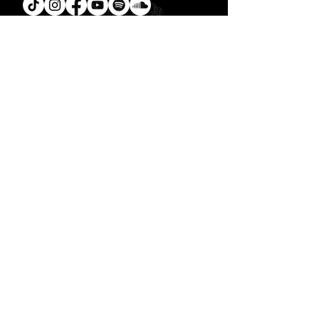
Tú
también puedes leer la
Biblia en un año.
Descarga la
App.
CONTACTO
C. Encino 170 - L03
Colonia Torreón Jardín
C.P. 27210
Torreón, Coah. MX
contacto@zonavertical.com.mx
HORARIOS
ZV EXPERIENCIA
Domingos
10:30 am - ZV Café y Conexión
11.00 am - ZV Experiencia
11:30 am - ZV Online
ZV SMALL GROUPS //
Miércoles y Jueves
08.00 pm
- ZV Nights