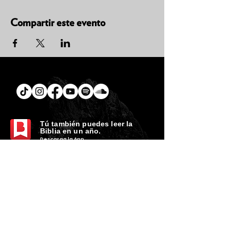
Compartir este evento
Tú
también puedes leer la
Biblia en un año.
Descarga la
App.
CONTACTO
C. Encino 170 - L03
Colonia Torreón Jardín
C.P. 27210
Torreón, Coah. MX
contacto@zonavertical.com.mx
HORARIOS