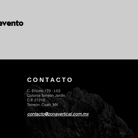
evento
CONTACTO
C. Encino 170 - L03
Colonia Torreón Jardín
C.P. 27210
Torreón, Coah. MX
contacto@zonavertical.com.mx