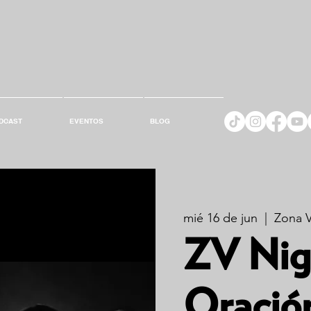
DCAST
EVENTOS
BLOG
mié 16 de jun
  |  
Zona V
ZV Nigh
Oració