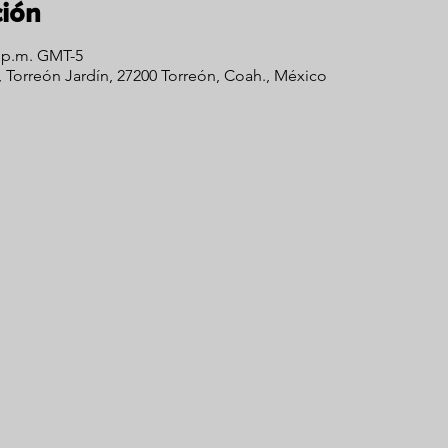
ción
0 p.m. GMT-5
0, Torreón Jardín, 27200 Torreón, Coah., México