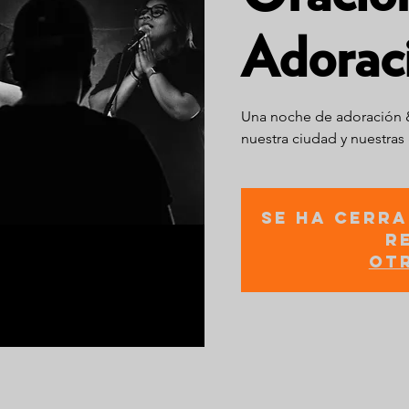
Adorac
Una noche de adoración & 
nuestra ciudad y nuestras
Se ha cerra
r
Ot