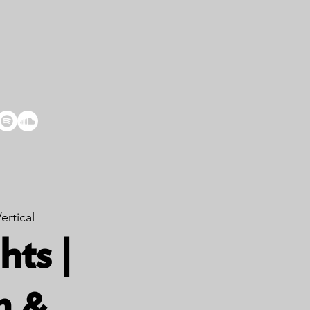
ertical
ts |
n &