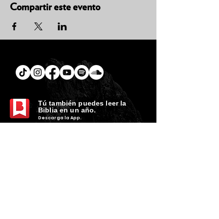
Compartir este evento
Tú
también puedes leer la
Biblia en un año.
Descarga la
App.
CONTACTO
C. Encino 170 - L03
Colonia Torreón Jardín
C.P. 27210
Torreón, Coah. MX
contacto@zonavertical.com.mx
HORARIOS
ZV EXPERIENCIA