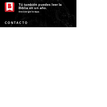
Tú
también puedes leer la
Biblia en un año.
Descarga la
App.
CONTACTO
C. Encino 170 - L03
Colonia Torreón Jardín
C.P. 27210
Torreón, Coah. MX
contacto@zonavertical.com.mx
HORARIOS
ZV EXPERIENCIA
Domingos
10:30 am - ZV Café y Conexión
11.00 am - ZV Experiencia
11:30 am - ZV Online
ZV SMALL GROUPS //
Miércoles y Jueves
08.00 pm
- ZV Nights
Existimos para bendecir y
servir a nuestra ciudad, a