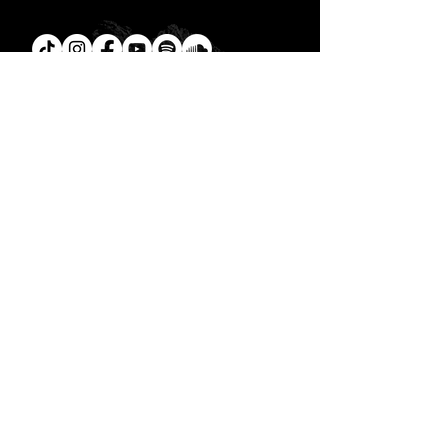
Tú
también puedes leer la
Biblia en un año.
Descarga la
App.
CONTACTO
C. Encino 170 - L03
Colonia Torreón Jardín
C.P. 27210
Torreón, Coah. MX
contacto@zonavertical.com.mx
HORARIOS
ZV EXPERIENCIA
Domingos
10:30 am - ZV Café y Conexión
11.00 am - ZV Experiencia
11:30 am - ZV Online
ZV SMALL GROUPS //
Miércoles y Jueves
08.00 pm
- ZV Nights