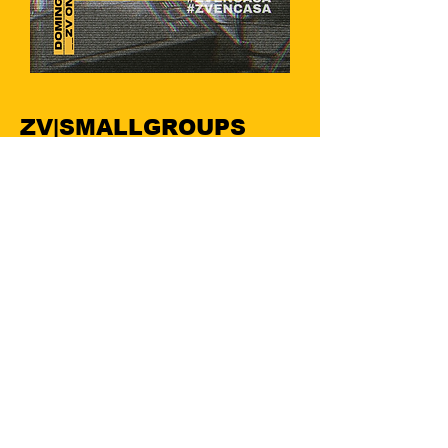
ZV|SMALLGROUPS
COMUNIDAD, CONEXIÓN Y CRECIMIENTO.
ZV|MUJERES
MARINA ORTIZ: MARTES 8:45 PM
YOLANDA CAMACHO: JUEVES 7:00 PM
ROCÍO CHÁVEZ: JUEVES 7:30 PM
AIMED GARCÍA: JUEVES 7:30 PM
NORA ZAVALA: JUEVES 7:30 PM
ILIÁN MUÑOZ: VIERNES 6:00 PM
ARACELY VELOZ: VIERNES 7:30 PM
MINE GARCÍ­A: VIERNES 8:00 PM
IMELDA DÍ­AZ: SÁBADO 7:00 PM
DIFERENTES PLATAFORMAS.
ZV|HOMBRES