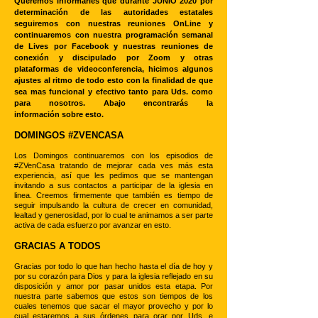
Queremos informarles que durante JUNIO 2020 por
determinación de las autoridades estatales
seguiremos con nuestras reuniones OnLine y
continuaremos con nuestra programación semanal
de Lives por Facebook y nuestras reuniones de
conexión y discipulado por Zoom y otras
plataformas de videoconferencia, hicimos algunos
ajustes al ritmo de todo esto con la finalidad de que
sea mas funcional y efectivo tanto para Uds. como
para nosotros. Abajo
encontrarás la
información sobre esto.
DOMINGOS #ZVENCASA
Los Domingos continuaremos con los episodios de
#ZVenCasa tratando de mejorar cada ves más esta
experiencia, así que les pedimos que se mantengan
invitando a sus contactos a participar de la iglesia en
linea. Creemos firmemente que también es tiempo de
seguir impulsando la cultura de crecer en comunidad,
lealtad y generosidad, por lo cual te animamos a ser parte
activa de cada esfuerzo por avanzar en esto.
GRACIAS A TODOS
Gracias por todo lo que han hecho hasta el día de hoy y
por su corazón para Dios y para la iglesia reflejado en su
disposición y amor por pasar unidos esta etapa. Por
nuestra parte sabemos que estos son tiempos de los
cuales tenemos que sacar el mayor provecho y por lo
cual estaremos a sus órdenes para orar por Uds. e