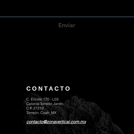
Enviar
CONTACTO
C. Encino 170 - L03
Colonia Torreón Jardín
C.P. 27210
Torreón, Coah. MX
contacto@zonavertical.com.mx