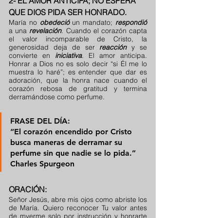
2- EL AMOR ANTICIPA; NO ESPERA 
QUE DIOS PIDA SER HONRADO.
María no 
obedeció
 un mandato; 
respondió
a una 
revelación
. Cuando el corazón capta 
el valor incomparable de Cristo, la 
generosidad deja de ser 
reacción
 y se 
convierte en 
iniciativa
. El amor anticipa. 
Honrar a Dios no es solo decir “si Él me lo 
muestra lo haré”; es entender que dar es 
adoración, que la honra nace cuando el 
corazón rebosa de gratitud y termina 
derramándose como perfume.
FRASE DEL DÍA:
“El corazón encendido por Cristo 
busca maneras de derramar su 
perfume sin que nadie se lo pida.” 
Charles Spurgeon
ORACIÓN:
Señor Jesús, abre mis ojos como abriste los 
de María. Quiero reconocer Tu valor antes 
de mverme solo por instrucción y honrarte 