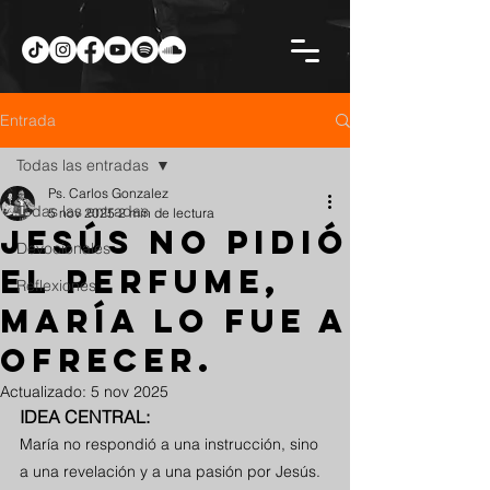
Entrada
Todas las entradas
Ps. Carlos Gonzalez
Todas las entradas
5 nov 2025
2 min de lectura
JESÚS NO PIDIÓ
Devocionales
EL PERFUME,
Reflexiones
MARÍA LO FUE A
OFRECER.
Actualizado:
5 nov 2025
IDEA CENTRAL:
María no respondió a una instrucción, sino 
a una revelación y a una pasión por Jesús.