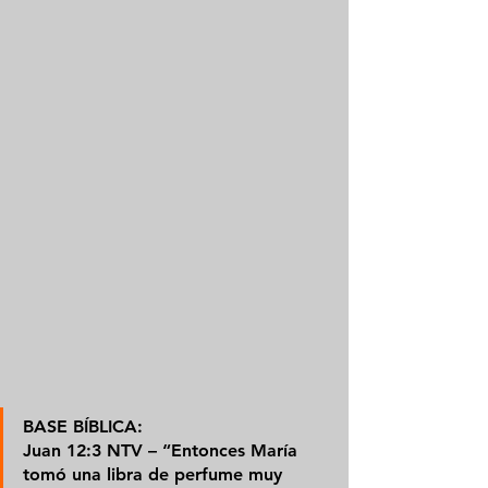
BASE BÍBLICA: 
Juan 12:3 NTV – “Entonces María 
tomó una libra de perfume muy 